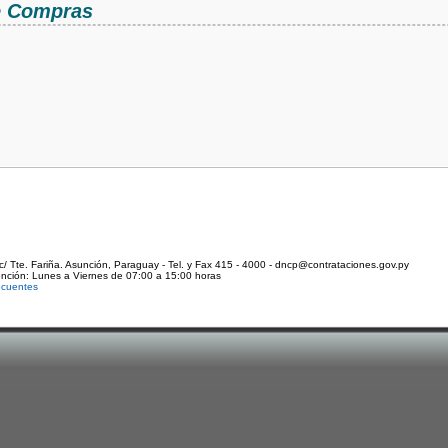
de Compras
c/ Tte. Fariña. Asunción, Paraguay - Tel. y Fax 415 - 4000 - dncp@contrataciones.gov.py
ención: Lunes a Viernes de 07:00 a 15:00 horas
ecuentes