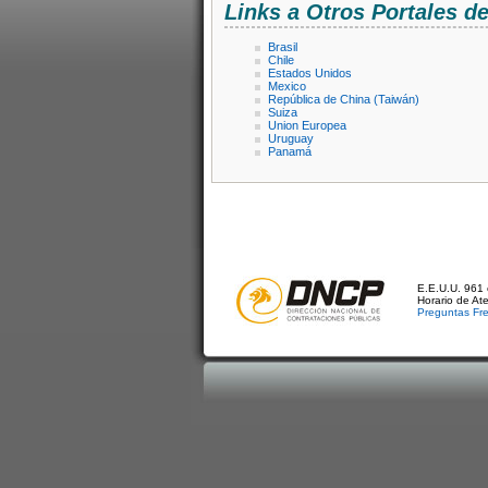
Links a Otros Portales 
Brasil
Chile
Estados Unidos
Mexico
República de China (Taiwán)
Suiza
Union Europea
Uruguay
Panamá
E.E.U.U. 961 
Horario de At
Preguntas Fr