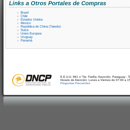
Links a Otros Portales de Compras
Brasil
Chile
Estados Unidos
Mexico
República de China (Taiwán)
Suiza
Union Europea
Uruguay
Panamá
E.E.U.U. 961 c/ Tte. Fariña. Asunción, Paraguay - 
Horario de Atención: Lunes a Viernes de 07:00 a 1
Preguntas Frecuentes