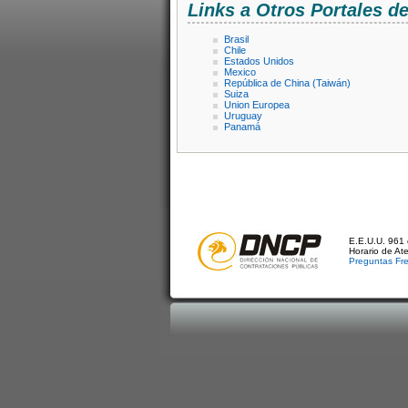
Links a Otros Portales 
Brasil
Chile
Estados Unidos
Mexico
República de China (Taiwán)
Suiza
Union Europea
Uruguay
Panamá
E.E.U.U. 961 
Horario de At
Preguntas Fr