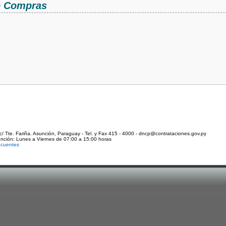
de Compras
c/ Tte. Fariña. Asunción, Paraguay - Tel. y Fax 415 - 4000 - dncp@contrataciones.gov.py
ención: Lunes a Viernes de 07:00 a 15:00 horas
ecuentes