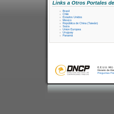
Links a Otros Portales 
Brasil
Chile
Estados Unidos
Mexico
República de China (Taiwán)
Suiza
Union Europea
Uruguay
Panamá
E.E.U.U. 961 
Horario de At
Preguntas Fr