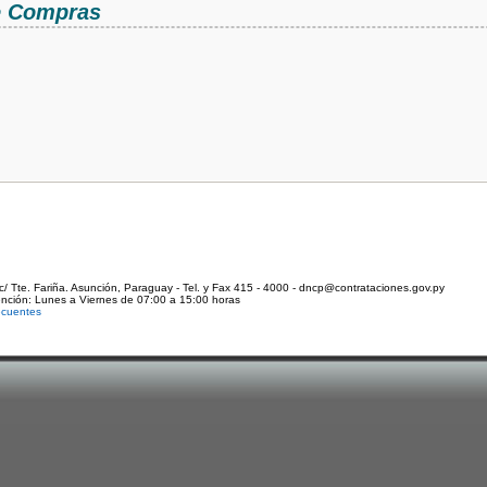
de Compras
c/ Tte. Fariña. Asunción, Paraguay - Tel. y Fax 415 - 4000 - dncp@contrataciones.gov.py
ención: Lunes a Viernes de 07:00 a 15:00 horas
ecuentes