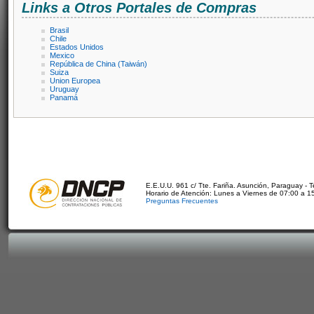
Links a Otros Portales de Compras
Brasil
Chile
Estados Unidos
Mexico
República de China (Taiwán)
Suiza
Union Europea
Uruguay
Panamá
E.E.U.U. 961 c/ Tte. Fariña. Asunción, Paraguay - 
Horario de Atención: Lunes a Viernes de 07:00 a 1
Preguntas Frecuentes