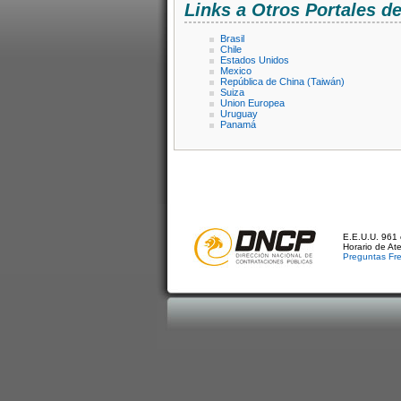
Links a Otros Portales 
Brasil
Chile
Estados Unidos
Mexico
República de China (Taiwán)
Suiza
Union Europea
Uruguay
Panamá
E.E.U.U. 961 
Horario de At
Preguntas Fr