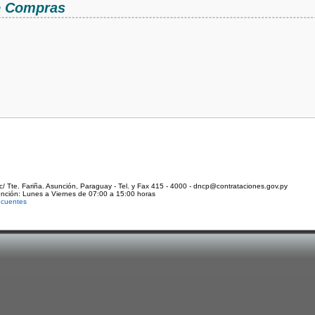
de Compras
c/ Tte. Fariña. Asunción, Paraguay - Tel. y Fax 415 - 4000 - dncp@contrataciones.gov.py
ención: Lunes a Viernes de 07:00 a 15:00 horas
ecuentes