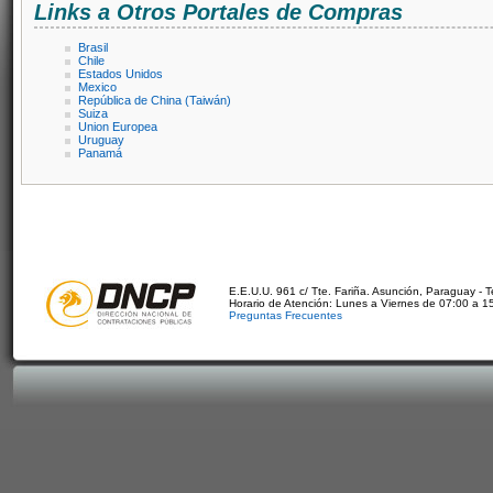
Links a Otros Portales de Compras
Brasil
Chile
Estados Unidos
Mexico
República de China (Taiwán)
Suiza
Union Europea
Uruguay
Panamá
E.E.U.U. 961 c/ Tte. Fariña. Asunción, Paraguay - 
Horario de Atención: Lunes a Viernes de 07:00 a 1
Preguntas Frecuentes