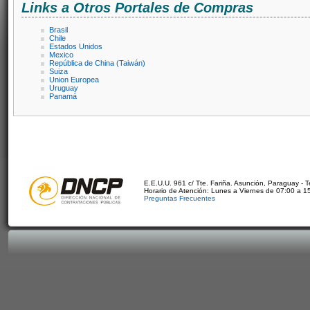
Links a Otros Portales de Compras
Brasil
Chile
Estados Unidos
Mexico
República de China (Taiwán)
Suiza
Union Europea
Uruguay
Panamá
E.E.U.U. 961 c/ Tte. Fariña. Asunción, Paraguay - 
Horario de Atención: Lunes a Viernes de 07:00 a 1
Preguntas Frecuentes