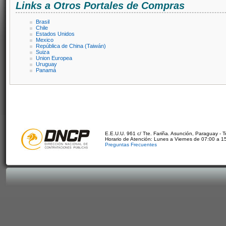
Links a Otros Portales de Compras
Brasil
Chile
Estados Unidos
Mexico
República de China (Taiwán)
Suiza
Union Europea
Uruguay
Panamá
E.E.U.U. 961 c/ Tte. Fariña. Asunción, Paraguay - 
Horario de Atención: Lunes a Viernes de 07:00 a 1
Preguntas Frecuentes