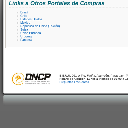
Links a Otros Portales de Compras
Brasil
Chile
Estados Unidos
Mexico
República de China (Taiwán)
Suiza
Union Europea
Uruguay
Panamá
E.E.U.U. 961 c/ Tte. Fariña. Asunción, Paraguay - 
Horario de Atención: Lunes a Viernes de 07:00 a 1
Preguntas Frecuentes