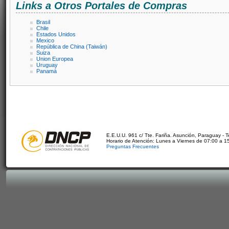
Links a Otros Portales de Compras
Brasil
Chile
Estados Unidos
Mexico
República de China (Taiwán)
Suiza
Union Europea
Uruguay
Panamá
E.E.U.U. 961 c/ Tte. Fariña. Asunción, Paraguay - 
Horario de Atención: Lunes a Viernes de 07:00 a 1
Preguntas Frecuentes