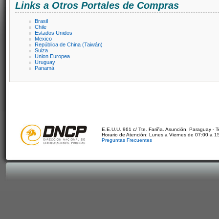
Links a Otros Portales de Compras
Brasil
Chile
Estados Unidos
Mexico
República de China (Taiwán)
Suiza
Union Europea
Uruguay
Panamá
E.E.U.U. 961 c/ Tte. Fariña. Asunción, Paraguay - 
Horario de Atención: Lunes a Viernes de 07:00 a 1
Preguntas Frecuentes