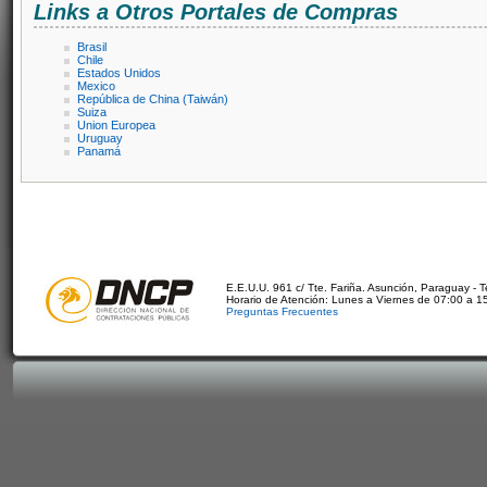
Links a Otros Portales de Compras
Brasil
Chile
Estados Unidos
Mexico
República de China (Taiwán)
Suiza
Union Europea
Uruguay
Panamá
E.E.U.U. 961 c/ Tte. Fariña. Asunción, Paraguay - 
Horario de Atención: Lunes a Viernes de 07:00 a 1
Preguntas Frecuentes