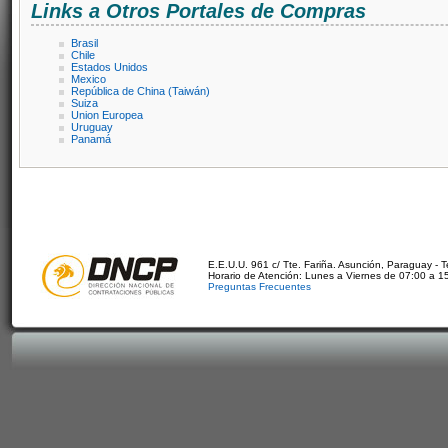
Links a Otros Portales de Compras
Brasil
Chile
Estados Unidos
Mexico
República de China (Taiwán)
Suiza
Union Europea
Uruguay
Panamá
E.E.U.U. 961 c/ Tte. Fariña. Asunción, Paraguay - 
Horario de Atención: Lunes a Viernes de 07:00 a 1
Preguntas Frecuentes