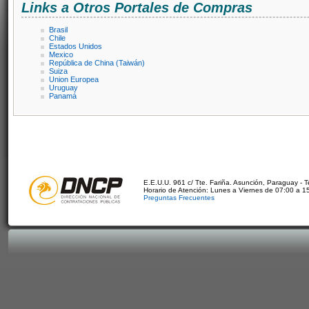
Links a Otros Portales de Compras
Brasil
Chile
Estados Unidos
Mexico
República de China (Taiwán)
Suiza
Union Europea
Uruguay
Panamá
E.E.U.U. 961 c/ Tte. Fariña. Asunción, Paraguay - 
Horario de Atención: Lunes a Viernes de 07:00 a 1
Preguntas Frecuentes