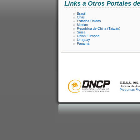
Links a Otros Portales 
Brasil
Chile
Estados Unidos
Mexico
República de China (Taiwán)
Suiza
Union Europea
Uruguay
Panamá
E.E.U.U. 961 
Horario de At
Preguntas Fr