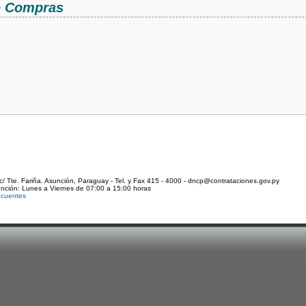
de Compras
c/ Tte. Fariña. Asunción, Paraguay - Tel. y Fax 415 - 4000 - dncp@contrataciones.gov.py
ención: Lunes a Viernes de 07:00 a 15:00 horas
ecuentes