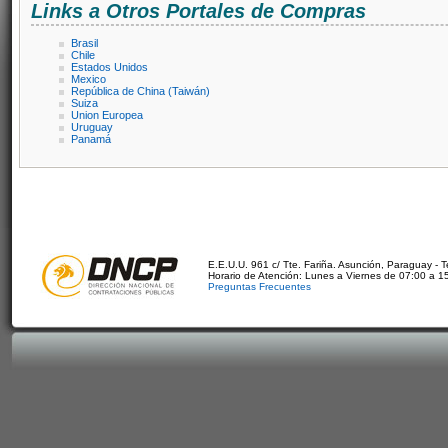
Links a Otros Portales de Compras
Brasil
Chile
Estados Unidos
Mexico
República de China (Taiwán)
Suiza
Union Europea
Uruguay
Panamá
E.E.U.U. 961 c/ Tte. Fariña. Asunción, Paraguay - 
Horario de Atención: Lunes a Viernes de 07:00 a 1
Preguntas Frecuentes