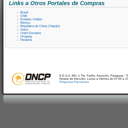
Links a Otros Portales de Compras
Brasil
Chile
Estados Unidos
Mexico
República de China (Taiwán)
Suiza
Union Europea
Uruguay
Panamá
E.E.U.U. 961 c/ Tte. Fariña. Asunción, Paraguay - 
Horario de Atención: Lunes a Viernes de 07:00 a 1
Preguntas Frecuentes