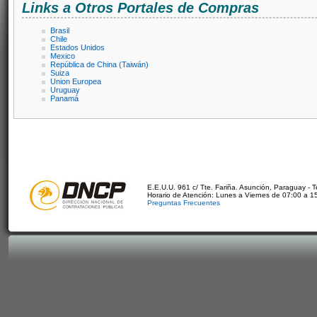
Links a Otros Portales de Compras
Brasil
Chile
Estados Unidos
Mexico
República de China (Taiwán)
Suiza
Union Europea
Uruguay
Panamá
E.E.U.U. 961 c/ Tte. Fariña. Asunción, Paraguay - 
Horario de Atención: Lunes a Viernes de 07:00 a 1
Preguntas Frecuentes