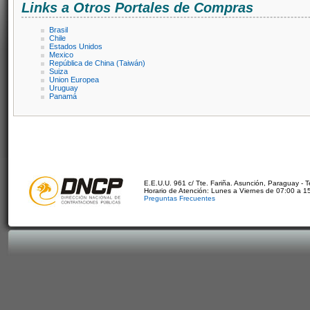
Links a Otros Portales de Compras
Brasil
Chile
Estados Unidos
Mexico
República de China (Taiwán)
Suiza
Union Europea
Uruguay
Panamá
E.E.U.U. 961 c/ Tte. Fariña. Asunción, Paraguay - 
Horario de Atención: Lunes a Viernes de 07:00 a 1
Preguntas Frecuentes