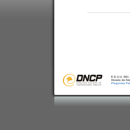
E.E.U.U. 961 
Horario de At
Preguntas Fr