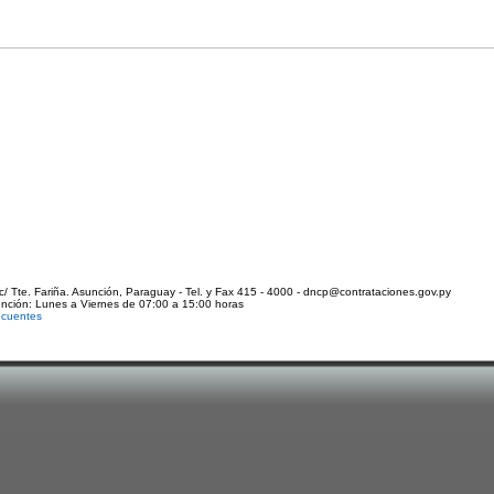
c/ Tte. Fariña. Asunción, Paraguay - Tel. y Fax 415 - 4000 - dncp@contrataciones.gov.py
ención: Lunes a Viernes de 07:00 a 15:00 horas
ecuentes