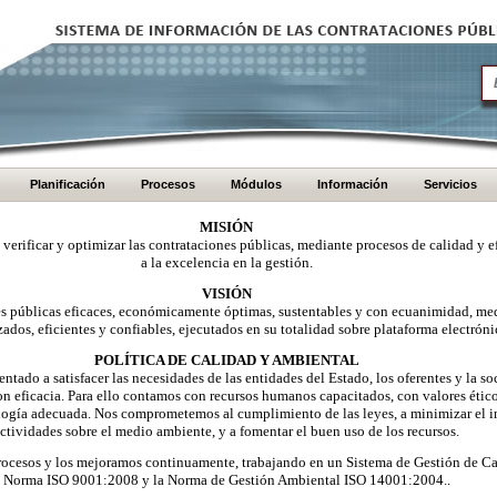
Planificación
Procesos
Módulos
Información
Servicios
MISIÓN
, verificar y optimizar las contrataciones públicas, mediante procesos de calidad y e
a la excelencia en la gestión.
VISIÓN
nes públicas eficaces, económicamente óptimas, sustentables y con ecuanimidad, me
zados, eficientes y confiables, ejecutados en su totalidad sobre plataforma electróni
POLÍTICA DE CALIDAD Y AMBIENTAL
ntado a satisfacer las necesidades de las entidades del Estado, los oferentes y la 
on eficacia. Para ello contamos con recursos humanos capacitados, con valores éti
logía adecuada. Nos comprometemos al cumplimiento de las leyes, a minimizar el i
ctividades sobre el medio ambiente, y a fomentar el buen uso de los recursos.
ocesos y los mejoramos continuamente, trabajando en un Sistema de Gestión de Ca
Norma ISO 9001:2008 y la Norma de Gestión Ambiental ISO 14001:2004..