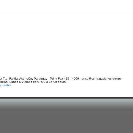
c/ Tte. Fariña. Asunción, Paraguay - Tel. y Fax 415 - 4000 - dncp@contrataciones.gov.py
ención: Lunes a Viernes de 07:00 a 15:00 horas
ecuentes