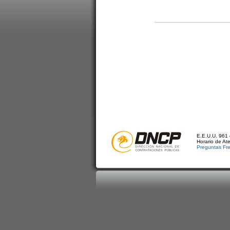
E.E.U.U. 961 
Horario de At
Preguntas Fr