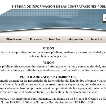
Planificación
Procesos
Módulos
Información
Servicios
MISIÓN
, verificar y optimizar las contrataciones públicas, mediante procesos de calidad y e
a la excelencia en la gestión.
VISIÓN
nes públicas eficaces, económicamente óptimas, sustentables y con ecuanimidad, me
zados, eficientes y confiables, ejecutados en su totalidad sobre plataforma electróni
POLÍTICA DE CALIDAD Y AMBIENTAL
ntado a satisfacer las necesidades de las entidades del Estado, los oferentes y la 
on eficacia. Para ello contamos con recursos humanos capacitados, con valores éti
logía adecuada. Nos comprometemos al cumplimiento de las leyes, a minimizar el i
ctividades sobre el medio ambiente, y a fomentar el buen uso de los recursos.
ocesos y los mejoramos continuamente, trabajando en un Sistema de Gestión de Ca
Norma ISO 9001:2008 y la Norma de Gestión Ambiental ISO 14001:2004..