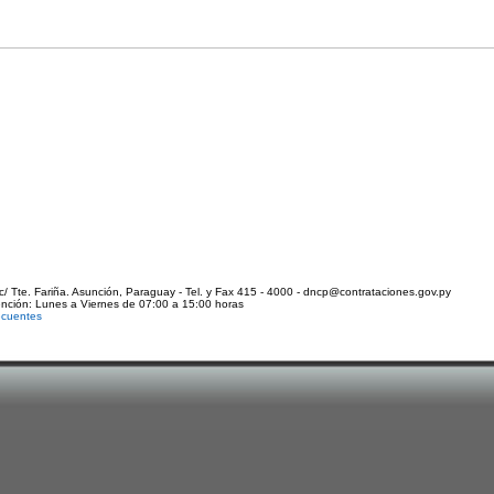
c/ Tte. Fariña. Asunción, Paraguay - Tel. y Fax 415 - 4000 - dncp@contrataciones.gov.py
ención: Lunes a Viernes de 07:00 a 15:00 horas
ecuentes