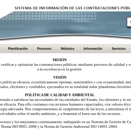
Planificación
Procesos
Módulos
Información
Servicios
MISIÓN
, verificar y optimizar las contrataciones públicas, mediante procesos de calidad y e
a la excelencia en la gestión.
VISIÓN
nes públicas eficaces, económicamente óptimas, sustentables y con ecuanimidad, me
zados, eficientes y confiables, ejecutados en su totalidad sobre plataforma electróni
POLÍTICA DE CALIDAD Y AMBIENTAL
ntado a satisfacer las necesidades de las entidades del Estado, los oferentes y la 
on eficacia. Para ello contamos con recursos humanos capacitados, con valores éti
logía adecuada. Nos comprometemos al cumplimiento de las leyes, a minimizar el i
ctividades sobre el medio ambiente, y a fomentar el buen uso de los recursos.
ocesos y los mejoramos continuamente, trabajando en un Sistema de Gestión de Ca
Norma ISO 9001:2008 y la Norma de Gestión Ambiental ISO 14001:2004..