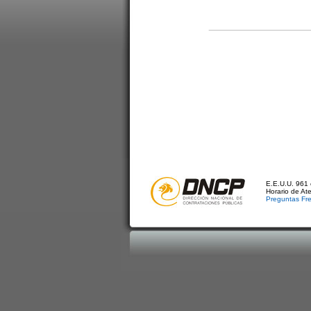
E.E.U.U. 961 
Horario de At
Preguntas Fr