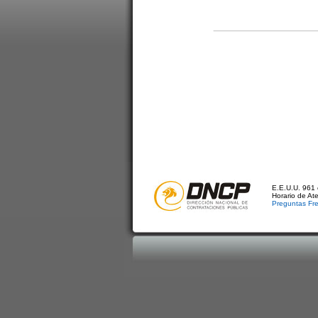
E.E.U.U. 961 
Horario de At
Preguntas Fr