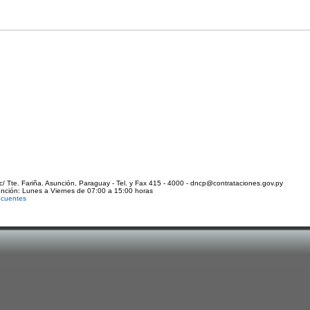
c/ Tte. Fariña. Asunción, Paraguay - Tel. y Fax 415 - 4000 - dncp@contrataciones.gov.py
ención: Lunes a Viernes de 07:00 a 15:00 horas
ecuentes