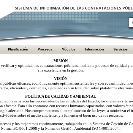
Planificación
Procesos
Módulos
Información
Servicios
MISIÓN
, verificar y optimizar las contrataciones públicas, mediante procesos de calidad y e
a la excelencia en la gestión.
VISIÓN
nes públicas eficaces, económicamente óptimas, sustentables y con ecuanimidad, me
zados, eficientes y confiables, ejecutados en su totalidad sobre plataforma electróni
POLÍTICA DE CALIDAD Y AMBIENTAL
ntado a satisfacer las necesidades de las entidades del Estado, los oferentes y la 
on eficacia. Para ello contamos con recursos humanos capacitados, con valores éti
logía adecuada. Nos comprometemos al cumplimiento de las leyes, a minimizar el i
ctividades sobre el medio ambiente, y a fomentar el buen uso de los recursos.
ocesos y los mejoramos continuamente, trabajando en un Sistema de Gestión de Ca
Norma ISO 9001:2008 y la Norma de Gestión Ambiental ISO 14001:2004..