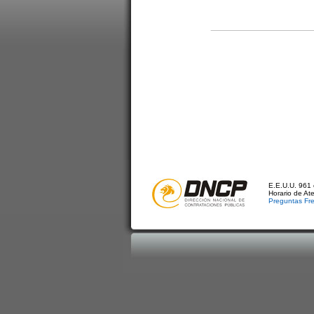
E.E.U.U. 961 
Horario de At
Preguntas Fr