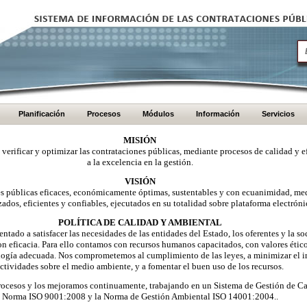
Planificación
Procesos
Módulos
Información
Servicios
MISIÓN
, verificar y optimizar las contrataciones públicas, mediante procesos de calidad y e
a la excelencia en la gestión.
VISIÓN
nes públicas eficaces, económicamente óptimas, sustentables y con ecuanimidad, me
zados, eficientes y confiables, ejecutados en su totalidad sobre plataforma electróni
POLÍTICA DE CALIDAD Y AMBIENTAL
ntado a satisfacer las necesidades de las entidades del Estado, los oferentes y la 
on eficacia. Para ello contamos con recursos humanos capacitados, con valores éti
logía adecuada. Nos comprometemos al cumplimiento de las leyes, a minimizar el i
ctividades sobre el medio ambiente, y a fomentar el buen uso de los recursos.
ocesos y los mejoramos continuamente, trabajando en un Sistema de Gestión de Ca
Norma ISO 9001:2008 y la Norma de Gestión Ambiental ISO 14001:2004..