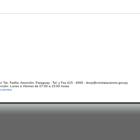
c/ Tte. Fariña. Asunción, Paraguay - Tel. y Fax 415 - 4000 - dncp@contrataciones.gov.py
ención: Lunes a Viernes de 07:00 a 15:00 horas
ecuentes