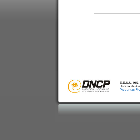
E.E.U.U. 961 
Horario de At
Preguntas Fr