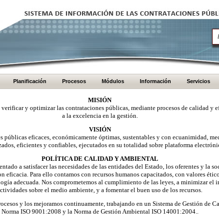
Planificación
Procesos
Módulos
Información
Servicios
MISIÓN
, verificar y optimizar las contrataciones públicas, mediante procesos de calidad y e
a la excelencia en la gestión.
VISIÓN
nes públicas eficaces, económicamente óptimas, sustentables y con ecuanimidad, me
zados, eficientes y confiables, ejecutados en su totalidad sobre plataforma electróni
POLÍTICA DE CALIDAD Y AMBIENTAL
ntado a satisfacer las necesidades de las entidades del Estado, los oferentes y la 
on eficacia. Para ello contamos con recursos humanos capacitados, con valores éti
logía adecuada. Nos comprometemos al cumplimiento de las leyes, a minimizar el i
ctividades sobre el medio ambiente, y a fomentar el buen uso de los recursos.
ocesos y los mejoramos continuamente, trabajando en un Sistema de Gestión de Ca
Norma ISO 9001:2008 y la Norma de Gestión Ambiental ISO 14001:2004..