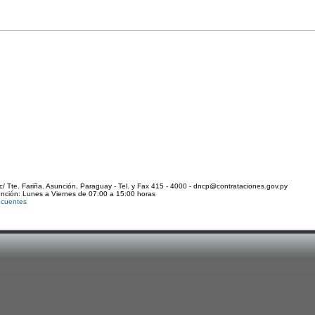
c/ Tte. Fariña. Asunción, Paraguay - Tel. y Fax 415 - 4000 - dncp@contrataciones.gov.py
ención: Lunes a Viernes de 07:00 a 15:00 horas
ecuentes