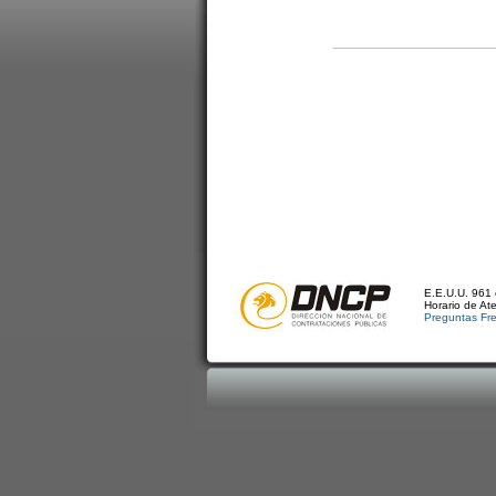
E.E.U.U. 961 
Horario de At
Preguntas Fr