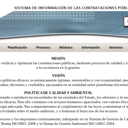
Planificación
Procesos
Módulos
Información
Servicios
MISIÓN
, verificar y optimizar las contrataciones públicas, mediante procesos de calidad y e
a la excelencia en la gestión.
VISIÓN
nes públicas eficaces, económicamente óptimas, sustentables y con ecuanimidad, me
zados, eficientes y confiables, ejecutados en su totalidad sobre plataforma electróni
POLÍTICA DE CALIDAD Y AMBIENTAL
ntado a satisfacer las necesidades de las entidades del Estado, los oferentes y la 
on eficacia. Para ello contamos con recursos humanos capacitados, con valores éti
logía adecuada. Nos comprometemos al cumplimiento de las leyes, a minimizar el i
ctividades sobre el medio ambiente, y a fomentar el buen uso de los recursos.
ocesos y los mejoramos continuamente, trabajando en un Sistema de Gestión de Ca
Norma ISO 9001:2008 y la Norma de Gestión Ambiental ISO 14001:2004..