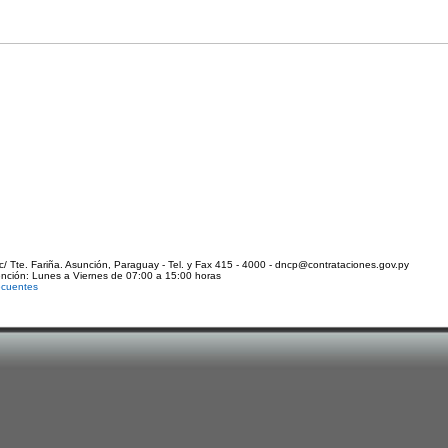
c/ Tte. Fariña. Asunción, Paraguay - Tel. y Fax 415 - 4000 - dncp@contrataciones.gov.py
ención: Lunes a Viernes de 07:00 a 15:00 horas
ecuentes