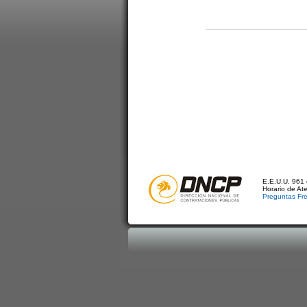
E.E.U.U. 961 
Horario de At
Preguntas Fr