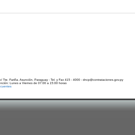
c/ Tte. Fariña. Asunción, Paraguay - Tel. y Fax 415 - 4000 - dncp@contrataciones.gov.py
ención: Lunes a Viernes de 07:00 a 15:00 horas
ecuentes