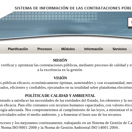
Planificación
Procesos
Módulos
Información
Servicios
MISIÓN
, verificar y optimizar las contrataciones públicas, mediante procesos de calidad y e
a la excelencia en la gestión.
VISIÓN
nes públicas eficaces, económicamente óptimas, sustentables y con ecuanimidad, me
zados, eficientes y confiables, ejecutados en su totalidad sobre plataforma electróni
POLÍTICA DE CALIDAD Y AMBIENTAL
ntado a satisfacer las necesidades de las entidades del Estado, los oferentes y la 
on eficacia. Para ello contamos con recursos humanos capacitados, con valores éti
logía adecuada. Nos comprometemos al cumplimiento de las leyes, a minimizar el i
ctividades sobre el medio ambiente, y a fomentar el buen uso de los recursos.
ocesos y los mejoramos continuamente, trabajando en un Sistema de Gestión de Ca
Norma ISO 9001:2008 y la Norma de Gestión Ambiental ISO 14001:2004..