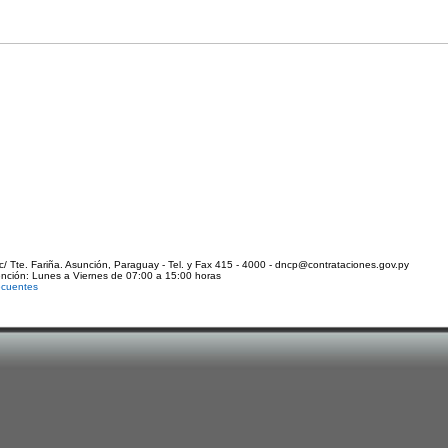
c/ Tte. Fariña. Asunción, Paraguay - Tel. y Fax 415 - 4000 - dncp@contrataciones.gov.py
ención: Lunes a Viernes de 07:00 a 15:00 horas
ecuentes