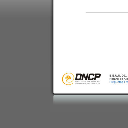
E.E.U.U. 961 
Horario de At
Preguntas Fr