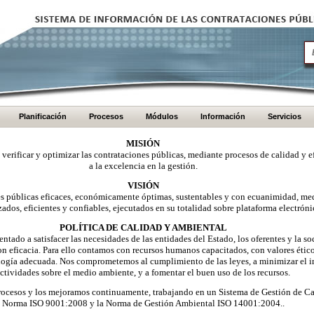
Planificación
Procesos
Módulos
Información
Servicios
MISIÓN
, verificar y optimizar las contrataciones públicas, mediante procesos de calidad y e
a la excelencia en la gestión.
VISIÓN
nes públicas eficaces, económicamente óptimas, sustentables y con ecuanimidad, me
zados, eficientes y confiables, ejecutados en su totalidad sobre plataforma electróni
POLÍTICA DE CALIDAD Y AMBIENTAL
ntado a satisfacer las necesidades de las entidades del Estado, los oferentes y la 
on eficacia. Para ello contamos con recursos humanos capacitados, con valores éti
logía adecuada. Nos comprometemos al cumplimiento de las leyes, a minimizar el i
ctividades sobre el medio ambiente, y a fomentar el buen uso de los recursos.
ocesos y los mejoramos continuamente, trabajando en un Sistema de Gestión de Ca
Norma ISO 9001:2008 y la Norma de Gestión Ambiental ISO 14001:2004..