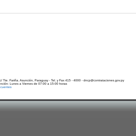
c/ Tte. Fariña. Asunción, Paraguay - Tel. y Fax 415 - 4000 - dncp@contrataciones.gov.py
ención: Lunes a Viernes de 07:00 a 15:00 horas
ecuentes