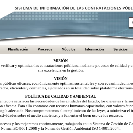
Planificación
Procesos
Módulos
Información
Servicios
MISIÓN
, verificar y optimizar las contrataciones públicas, mediante procesos de calidad y e
a la excelencia en la gestión.
VISIÓN
nes públicas eficaces, económicamente óptimas, sustentables y con ecuanimidad, me
zados, eficientes y confiables, ejecutados en su totalidad sobre plataforma electróni
POLÍTICA DE CALIDAD Y AMBIENTAL
ntado a satisfacer las necesidades de las entidades del Estado, los oferentes y la 
on eficacia. Para ello contamos con recursos humanos capacitados, con valores éti
logía adecuada. Nos comprometemos al cumplimiento de las leyes, a minimizar el i
ctividades sobre el medio ambiente, y a fomentar el buen uso de los recursos.
ocesos y los mejoramos continuamente, trabajando en un Sistema de Gestión de Ca
Norma ISO 9001:2008 y la Norma de Gestión Ambiental ISO 14001:2004..