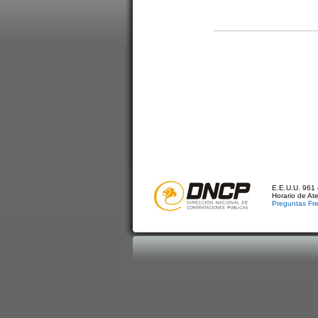
E.E.U.U. 961 
Horario de At
Preguntas Fr