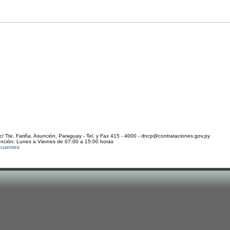
c/ Tte. Fariña. Asunción, Paraguay - Tel. y Fax 415 - 4000 - dncp@contrataciones.gov.py
ención: Lunes a Viernes de 07:00 a 15:00 horas
ecuentes