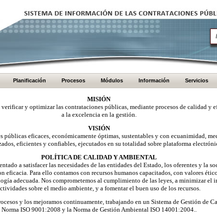
Planificación
Procesos
Módulos
Información
Servicios
MISIÓN
, verificar y optimizar las contrataciones públicas, mediante procesos de calidad y e
a la excelencia en la gestión.
VISIÓN
nes públicas eficaces, económicamente óptimas, sustentables y con ecuanimidad, me
zados, eficientes y confiables, ejecutados en su totalidad sobre plataforma electróni
POLÍTICA DE CALIDAD Y AMBIENTAL
ntado a satisfacer las necesidades de las entidades del Estado, los oferentes y la 
on eficacia. Para ello contamos con recursos humanos capacitados, con valores éti
logía adecuada. Nos comprometemos al cumplimiento de las leyes, a minimizar el i
ctividades sobre el medio ambiente, y a fomentar el buen uso de los recursos.
ocesos y los mejoramos continuamente, trabajando en un Sistema de Gestión de Ca
Norma ISO 9001:2008 y la Norma de Gestión Ambiental ISO 14001:2004..