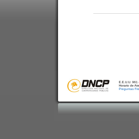
E.E.U.U. 961 
Horario de At
Preguntas Fr