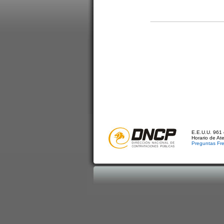
E.E.U.U. 961 
Horario de At
Preguntas Fr