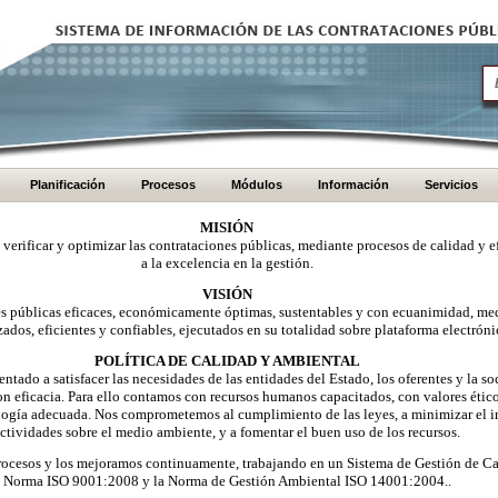
Planificación
Procesos
Módulos
Información
Servicios
MISIÓN
, verificar y optimizar las contrataciones públicas, mediante procesos de calidad y e
a la excelencia en la gestión.
VISIÓN
nes públicas eficaces, económicamente óptimas, sustentables y con ecuanimidad, me
zados, eficientes y confiables, ejecutados en su totalidad sobre plataforma electróni
POLÍTICA DE CALIDAD Y AMBIENTAL
ntado a satisfacer las necesidades de las entidades del Estado, los oferentes y la 
on eficacia. Para ello contamos con recursos humanos capacitados, con valores éti
logía adecuada. Nos comprometemos al cumplimiento de las leyes, a minimizar el i
ctividades sobre el medio ambiente, y a fomentar el buen uso de los recursos.
ocesos y los mejoramos continuamente, trabajando en un Sistema de Gestión de Ca
Norma ISO 9001:2008 y la Norma de Gestión Ambiental ISO 14001:2004..