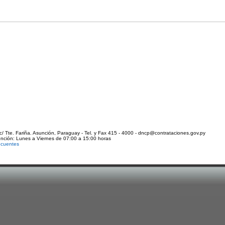
c/ Tte. Fariña. Asunción, Paraguay - Tel. y Fax 415 - 4000 - dncp@contrataciones.gov.py
ención: Lunes a Viernes de 07:00 a 15:00 horas
ecuentes