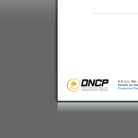
E.E.U.U. 961 
Horario de At
Preguntas Fr