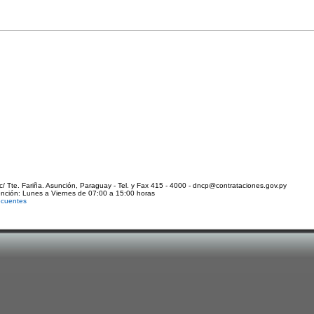
c/ Tte. Fariña. Asunción, Paraguay - Tel. y Fax 415 - 4000 - dncp@contrataciones.gov.py
ención: Lunes a Viernes de 07:00 a 15:00 horas
ecuentes