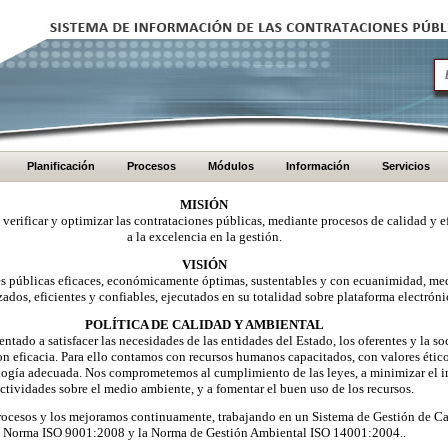
Planificación
Procesos
Módulos
Información
Servicios
MISIÓN
, verificar y optimizar las contrataciones públicas, mediante procesos de calidad y e
a la excelencia en la gestión.
VISIÓN
nes públicas eficaces, económicamente óptimas, sustentables y con ecuanimidad, me
zados, eficientes y confiables, ejecutados en su totalidad sobre plataforma electróni
POLÍTICA DE CALIDAD Y AMBIENTAL
ntado a satisfacer las necesidades de las entidades del Estado, los oferentes y la 
on eficacia. Para ello contamos con recursos humanos capacitados, con valores éti
logía adecuada. Nos comprometemos al cumplimiento de las leyes, a minimizar el i
ctividades sobre el medio ambiente, y a fomentar el buen uso de los recursos.
ocesos y los mejoramos continuamente, trabajando en un Sistema de Gestión de Ca
Norma ISO 9001:2008 y la Norma de Gestión Ambiental ISO 14001:2004..