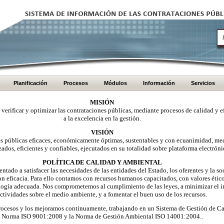
Planificación
Procesos
Módulos
Información
Servicios
MISIÓN
, verificar y optimizar las contrataciones públicas, mediante procesos de calidad y e
a la excelencia en la gestión.
VISIÓN
nes públicas eficaces, económicamente óptimas, sustentables y con ecuanimidad, me
zados, eficientes y confiables, ejecutados en su totalidad sobre plataforma electróni
POLÍTICA DE CALIDAD Y AMBIENTAL
ntado a satisfacer las necesidades de las entidades del Estado, los oferentes y la 
on eficacia. Para ello contamos con recursos humanos capacitados, con valores éti
logía adecuada. Nos comprometemos al cumplimiento de las leyes, a minimizar el i
ctividades sobre el medio ambiente, y a fomentar el buen uso de los recursos.
ocesos y los mejoramos continuamente, trabajando en un Sistema de Gestión de Ca
Norma ISO 9001:2008 y la Norma de Gestión Ambiental ISO 14001:2004..