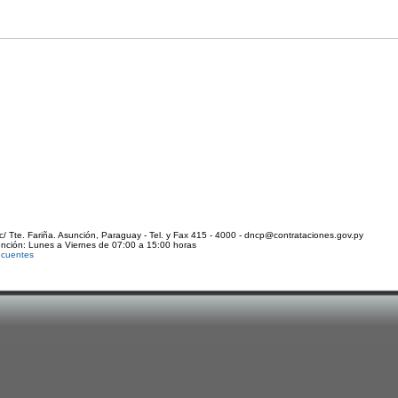
c/ Tte. Fariña. Asunción, Paraguay - Tel. y Fax 415 - 4000 - dncp@contrataciones.gov.py
ención: Lunes a Viernes de 07:00 a 15:00 horas
ecuentes