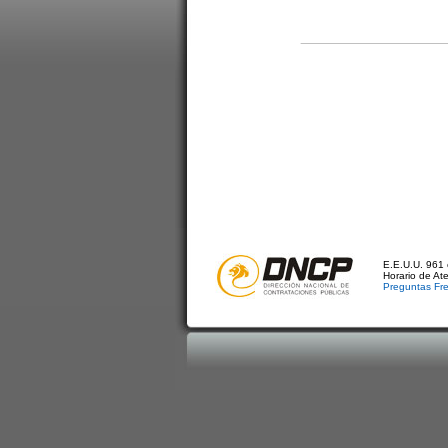
E.E.U.U. 961 
Horario de At
Preguntas Fr