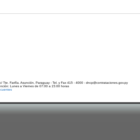
c/ Tte. Fariña. Asunción, Paraguay - Tel. y Fax 415 - 4000 - dncp@contrataciones.gov.py
ención: Lunes a Viernes de 07:00 a 15:00 horas
ecuentes