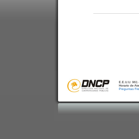
E.E.U.U. 961 
Horario de At
Preguntas Fr