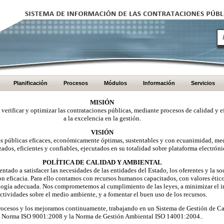
Planificación
Procesos
Módulos
Información
Servicios
MISIÓN
, verificar y optimizar las contrataciones públicas, mediante procesos de calidad y e
a la excelencia en la gestión.
VISIÓN
nes públicas eficaces, económicamente óptimas, sustentables y con ecuanimidad, me
zados, eficientes y confiables, ejecutados en su totalidad sobre plataforma electróni
POLÍTICA DE CALIDAD Y AMBIENTAL
ntado a satisfacer las necesidades de las entidades del Estado, los oferentes y la 
on eficacia. Para ello contamos con recursos humanos capacitados, con valores éti
logía adecuada. Nos comprometemos al cumplimiento de las leyes, a minimizar el i
ctividades sobre el medio ambiente, y a fomentar el buen uso de los recursos.
ocesos y los mejoramos continuamente, trabajando en un Sistema de Gestión de Ca
Norma ISO 9001:2008 y la Norma de Gestión Ambiental ISO 14001:2004..