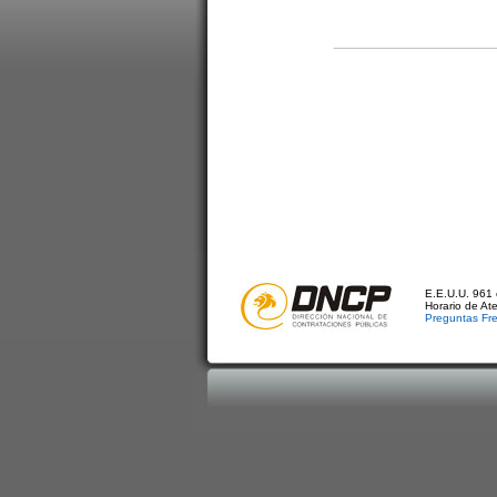
E.E.U.U. 961 
Horario de At
Preguntas Fr