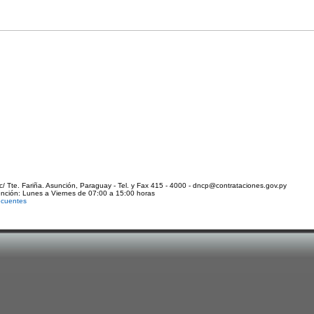
c/ Tte. Fariña. Asunción, Paraguay - Tel. y Fax 415 - 4000 - dncp@contrataciones.gov.py
ención: Lunes a Viernes de 07:00 a 15:00 horas
ecuentes