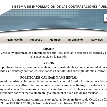
Planificación
Procesos
Módulos
Información
Servicios
MISIÓN
, verificar y optimizar las contrataciones públicas, mediante procesos de calidad y e
a la excelencia en la gestión.
VISIÓN
nes públicas eficaces, económicamente óptimas, sustentables y con ecuanimidad, me
zados, eficientes y confiables, ejecutados en su totalidad sobre plataforma electróni
POLÍTICA DE CALIDAD Y AMBIENTAL
ntado a satisfacer las necesidades de las entidades del Estado, los oferentes y la 
on eficacia. Para ello contamos con recursos humanos capacitados, con valores éti
logía adecuada. Nos comprometemos al cumplimiento de las leyes, a minimizar el i
ctividades sobre el medio ambiente, y a fomentar el buen uso de los recursos.
ocesos y los mejoramos continuamente, trabajando en un Sistema de Gestión de Ca
Norma ISO 9001:2008 y la Norma de Gestión Ambiental ISO 14001:2004..