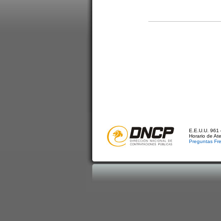
E.E.U.U. 961 
Horario de At
Preguntas Fr