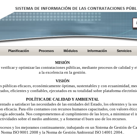
Planificación
Procesos
Módulos
Información
Servicios
MISIÓN
, verificar y optimizar las contrataciones públicas, mediante procesos de calidad y e
a la excelencia en la gestión.
VISIÓN
nes públicas eficaces, económicamente óptimas, sustentables y con ecuanimidad, me
zados, eficientes y confiables, ejecutados en su totalidad sobre plataforma electróni
POLÍTICA DE CALIDAD Y AMBIENTAL
ntado a satisfacer las necesidades de las entidades del Estado, los oferentes y la 
on eficacia. Para ello contamos con recursos humanos capacitados, con valores éti
logía adecuada. Nos comprometemos al cumplimiento de las leyes, a minimizar el i
ctividades sobre el medio ambiente, y a fomentar el buen uso de los recursos.
ocesos y los mejoramos continuamente, trabajando en un Sistema de Gestión de Ca
Norma ISO 9001:2008 y la Norma de Gestión Ambiental ISO 14001:2004..