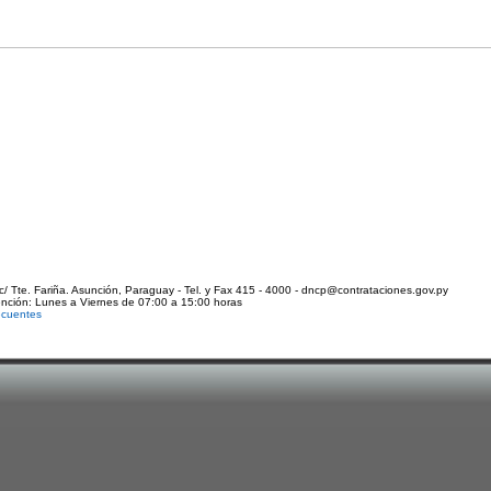
c/ Tte. Fariña. Asunción, Paraguay - Tel. y Fax 415 - 4000 - dncp@contrataciones.gov.py
ención: Lunes a Viernes de 07:00 a 15:00 horas
ecuentes