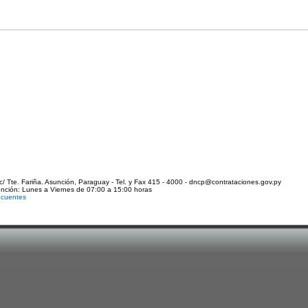
c/ Tte. Fariña. Asunción, Paraguay - Tel. y Fax 415 - 4000 - dncp@contrataciones.gov.py
ención: Lunes a Viernes de 07:00 a 15:00 horas
ecuentes