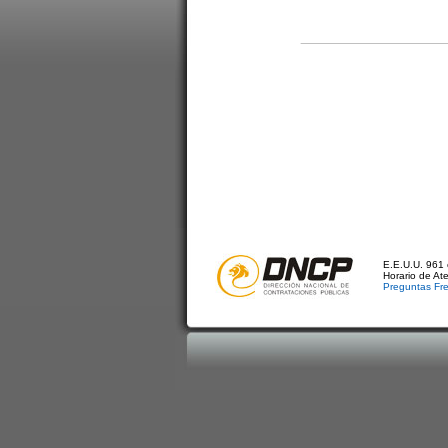
E.E.U.U. 961 
Horario de At
Preguntas Fr