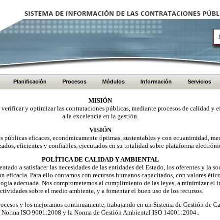
Planificación
Procesos
Módulos
Información
Servicios
MISIÓN
, verificar y optimizar las contrataciones públicas, mediante procesos de calidad y e
a la excelencia en la gestión.
VISIÓN
nes públicas eficaces, económicamente óptimas, sustentables y con ecuanimidad, me
zados, eficientes y confiables, ejecutados en su totalidad sobre plataforma electróni
POLÍTICA DE CALIDAD Y AMBIENTAL
ntado a satisfacer las necesidades de las entidades del Estado, los oferentes y la 
on eficacia. Para ello contamos con recursos humanos capacitados, con valores éti
logía adecuada. Nos comprometemos al cumplimiento de las leyes, a minimizar el i
ctividades sobre el medio ambiente, y a fomentar el buen uso de los recursos.
ocesos y los mejoramos continuamente, trabajando en un Sistema de Gestión de Ca
Norma ISO 9001:2008 y la Norma de Gestión Ambiental ISO 14001:2004..