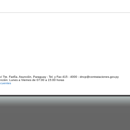
c/ Tte. Fariña. Asunción, Paraguay - Tel. y Fax 415 - 4000 - dncp@contrataciones.gov.py
ención: Lunes a Viernes de 07:00 a 15:00 horas
ecuentes