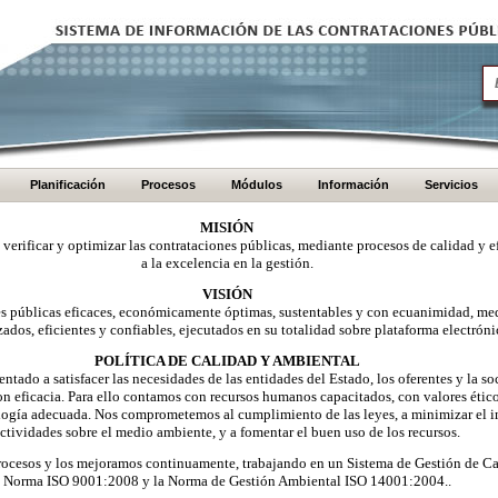
Planificación
Procesos
Módulos
Información
Servicios
MISIÓN
, verificar y optimizar las contrataciones públicas, mediante procesos de calidad y e
a la excelencia en la gestión.
VISIÓN
nes públicas eficaces, económicamente óptimas, sustentables y con ecuanimidad, me
zados, eficientes y confiables, ejecutados en su totalidad sobre plataforma electróni
POLÍTICA DE CALIDAD Y AMBIENTAL
ntado a satisfacer las necesidades de las entidades del Estado, los oferentes y la 
on eficacia. Para ello contamos con recursos humanos capacitados, con valores éti
logía adecuada. Nos comprometemos al cumplimiento de las leyes, a minimizar el i
ctividades sobre el medio ambiente, y a fomentar el buen uso de los recursos.
ocesos y los mejoramos continuamente, trabajando en un Sistema de Gestión de Ca
Norma ISO 9001:2008 y la Norma de Gestión Ambiental ISO 14001:2004..