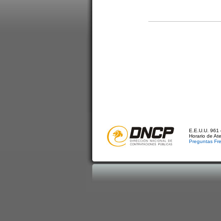
E.E.U.U. 961 
Horario de At
Preguntas Fr