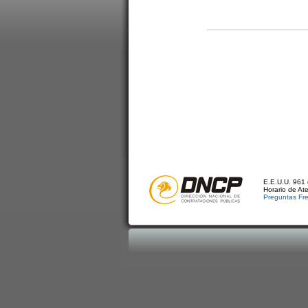
E.E.U.U. 961 
Horario de At
Preguntas Fr