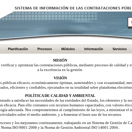
Planificación
Procesos
Módulos
Información
Servicios
MISIÓN
, verificar y optimizar las contrataciones públicas, mediante procesos de calidad y e
a la excelencia en la gestión.
VISIÓN
nes públicas eficaces, económicamente óptimas, sustentables y con ecuanimidad, me
zados, eficientes y confiables, ejecutados en su totalidad sobre plataforma electróni
POLÍTICA DE CALIDAD Y AMBIENTAL
ntado a satisfacer las necesidades de las entidades del Estado, los oferentes y la 
on eficacia. Para ello contamos con recursos humanos capacitados, con valores éti
logía adecuada. Nos comprometemos al cumplimiento de las leyes, a minimizar el i
ctividades sobre el medio ambiente, y a fomentar el buen uso de los recursos.
ocesos y los mejoramos continuamente, trabajando en un Sistema de Gestión de Ca
Norma ISO 9001:2008 y la Norma de Gestión Ambiental ISO 14001:2004..