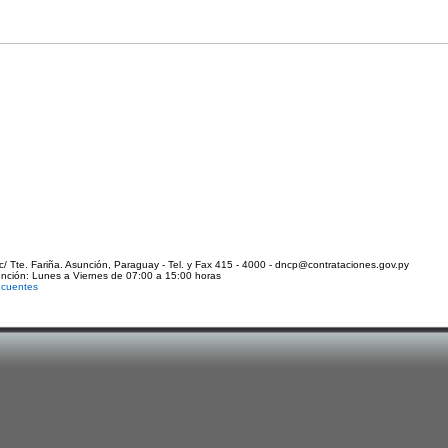
c/ Tte. Fariña. Asunción, Paraguay - Tel. y Fax 415 - 4000 - dncp@contrataciones.gov.py
ención: Lunes a Viernes de 07:00 a 15:00 horas
ecuentes