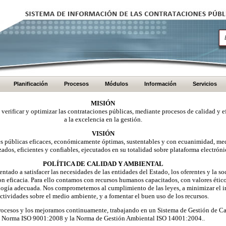
Planificación
Procesos
Módulos
Información
Servicios
MISIÓN
, verificar y optimizar las contrataciones públicas, mediante procesos de calidad y e
a la excelencia en la gestión.
VISIÓN
nes públicas eficaces, económicamente óptimas, sustentables y con ecuanimidad, me
zados, eficientes y confiables, ejecutados en su totalidad sobre plataforma electróni
POLÍTICA DE CALIDAD Y AMBIENTAL
ntado a satisfacer las necesidades de las entidades del Estado, los oferentes y la 
on eficacia. Para ello contamos con recursos humanos capacitados, con valores éti
logía adecuada. Nos comprometemos al cumplimiento de las leyes, a minimizar el i
ctividades sobre el medio ambiente, y a fomentar el buen uso de los recursos.
ocesos y los mejoramos continuamente, trabajando en un Sistema de Gestión de Ca
Norma ISO 9001:2008 y la Norma de Gestión Ambiental ISO 14001:2004..