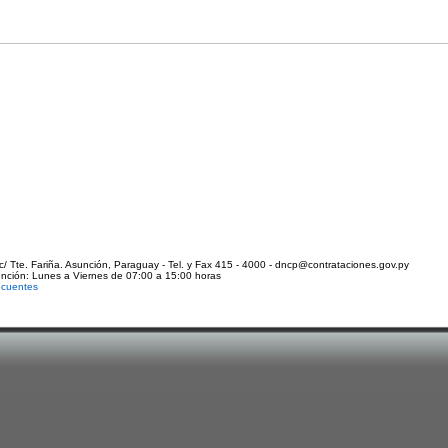
c/ Tte. Fariña. Asunción, Paraguay - Tel. y Fax 415 - 4000 - dncp@contrataciones.gov.py
ención: Lunes a Viernes de 07:00 a 15:00 horas
ecuentes