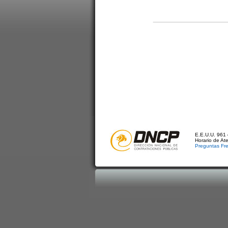
E.E.U.U. 961 
Horario de At
Preguntas Fr