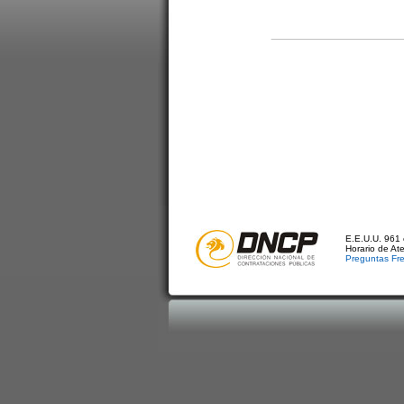
E.E.U.U. 961 
Horario de At
Preguntas Fr