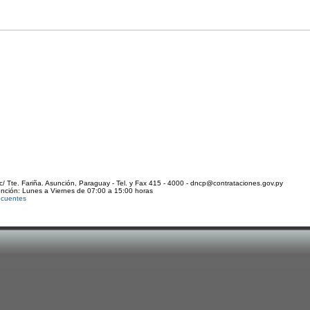
c/ Tte. Fariña. Asunción, Paraguay - Tel. y Fax 415 - 4000 - dncp@contrataciones.gov.py
ención: Lunes a Viernes de 07:00 a 15:00 horas
ecuentes