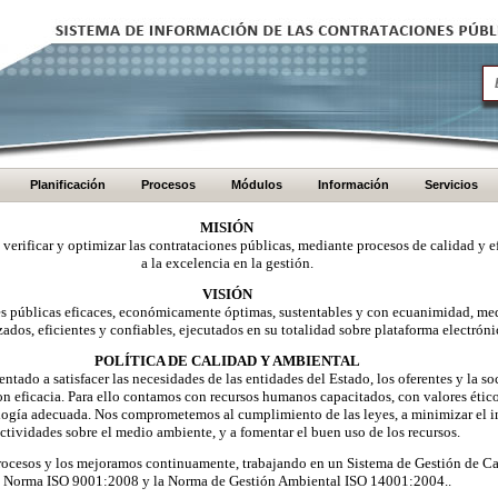
Planificación
Procesos
Módulos
Información
Servicios
MISIÓN
, verificar y optimizar las contrataciones públicas, mediante procesos de calidad y e
a la excelencia en la gestión.
VISIÓN
nes públicas eficaces, económicamente óptimas, sustentables y con ecuanimidad, me
zados, eficientes y confiables, ejecutados en su totalidad sobre plataforma electróni
POLÍTICA DE CALIDAD Y AMBIENTAL
ntado a satisfacer las necesidades de las entidades del Estado, los oferentes y la 
on eficacia. Para ello contamos con recursos humanos capacitados, con valores éti
logía adecuada. Nos comprometemos al cumplimiento de las leyes, a minimizar el i
ctividades sobre el medio ambiente, y a fomentar el buen uso de los recursos.
ocesos y los mejoramos continuamente, trabajando en un Sistema de Gestión de Ca
Norma ISO 9001:2008 y la Norma de Gestión Ambiental ISO 14001:2004..