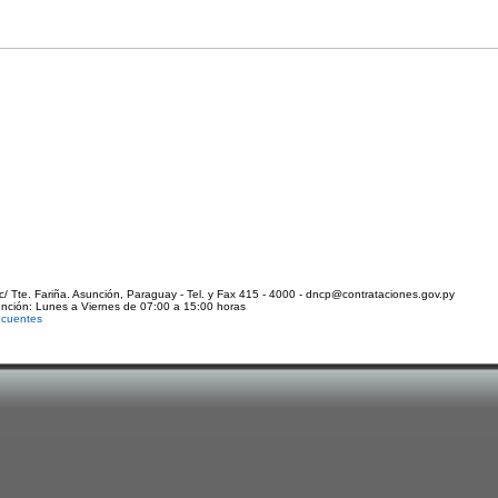
c/ Tte. Fariña. Asunción, Paraguay - Tel. y Fax 415 - 4000 - dncp@contrataciones.gov.py
ención: Lunes a Viernes de 07:00 a 15:00 horas
ecuentes