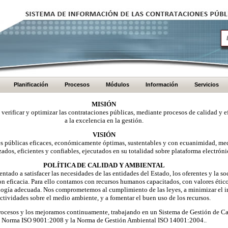
Planificación
Procesos
Módulos
Información
Servicios
MISIÓN
, verificar y optimizar las contrataciones públicas, mediante procesos de calidad y e
a la excelencia en la gestión.
VISIÓN
nes públicas eficaces, económicamente óptimas, sustentables y con ecuanimidad, me
zados, eficientes y confiables, ejecutados en su totalidad sobre plataforma electróni
POLÍTICA DE CALIDAD Y AMBIENTAL
ntado a satisfacer las necesidades de las entidades del Estado, los oferentes y la 
on eficacia. Para ello contamos con recursos humanos capacitados, con valores éti
logía adecuada. Nos comprometemos al cumplimiento de las leyes, a minimizar el i
ctividades sobre el medio ambiente, y a fomentar el buen uso de los recursos.
ocesos y los mejoramos continuamente, trabajando en un Sistema de Gestión de Ca
Norma ISO 9001:2008 y la Norma de Gestión Ambiental ISO 14001:2004..