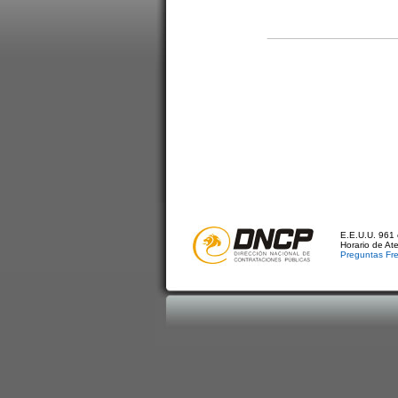
E.E.U.U. 961 
Horario de At
Preguntas Fr