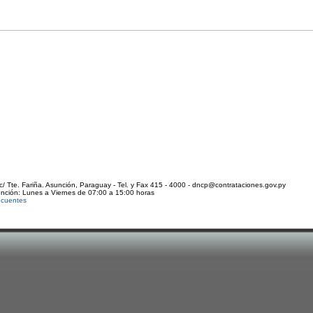
c/ Tte. Fariña. Asunción, Paraguay - Tel. y Fax 415 - 4000 - dncp@contrataciones.gov.py
ención: Lunes a Viernes de 07:00 a 15:00 horas
ecuentes