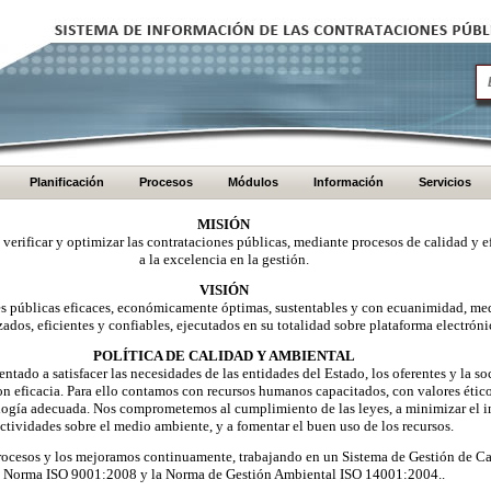
Planificación
Procesos
Módulos
Información
Servicios
MISIÓN
, verificar y optimizar las contrataciones públicas, mediante procesos de calidad y e
a la excelencia en la gestión.
VISIÓN
nes públicas eficaces, económicamente óptimas, sustentables y con ecuanimidad, me
zados, eficientes y confiables, ejecutados en su totalidad sobre plataforma electróni
POLÍTICA DE CALIDAD Y AMBIENTAL
ntado a satisfacer las necesidades de las entidades del Estado, los oferentes y la 
on eficacia. Para ello contamos con recursos humanos capacitados, con valores éti
logía adecuada. Nos comprometemos al cumplimiento de las leyes, a minimizar el i
ctividades sobre el medio ambiente, y a fomentar el buen uso de los recursos.
ocesos y los mejoramos continuamente, trabajando en un Sistema de Gestión de Ca
Norma ISO 9001:2008 y la Norma de Gestión Ambiental ISO 14001:2004..