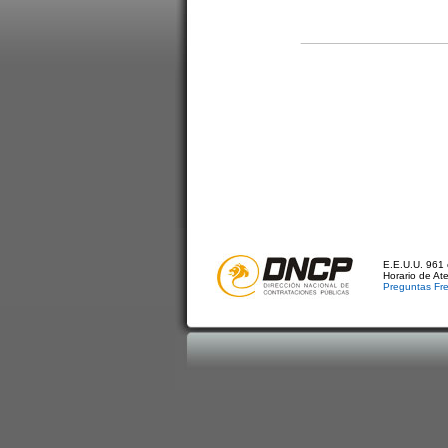
E.E.U.U. 961 
Horario de At
Preguntas Fr