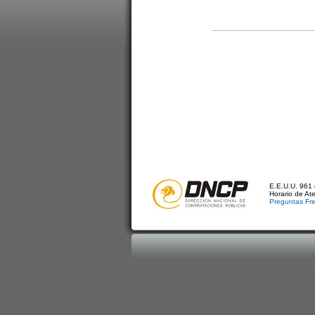
E.E.U.U. 961 
Horario de At
Preguntas Fr