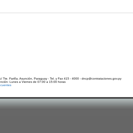
c/ Tte. Fariña. Asunción, Paraguay - Tel. y Fax 415 - 4000 - dncp@contrataciones.gov.py
ención: Lunes a Viernes de 07:00 a 15:00 horas
ecuentes