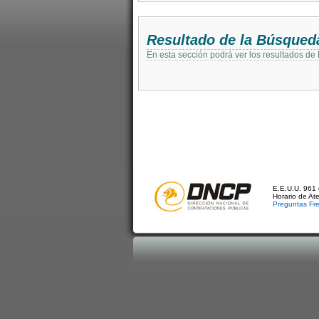
Resultado de la Búsqued
En esta sección podrá ver los resultados de
E.E.U.U. 961 
Horario de At
Preguntas Fr