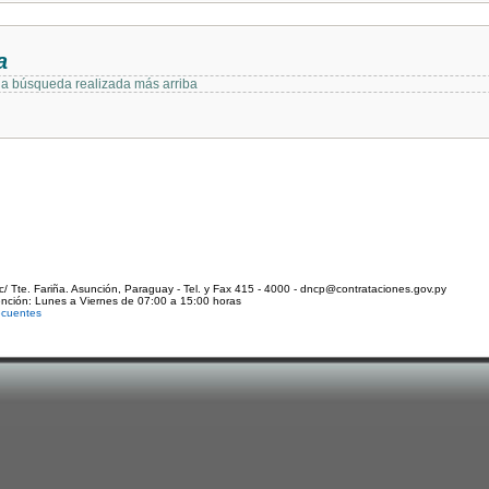
a
 la búsqueda realizada más arriba
c/ Tte. Fariña. Asunción, Paraguay - Tel. y Fax 415 - 4000 - dncp@contrataciones.gov.py
ención: Lunes a Viernes de 07:00 a 15:00 horas
ecuentes