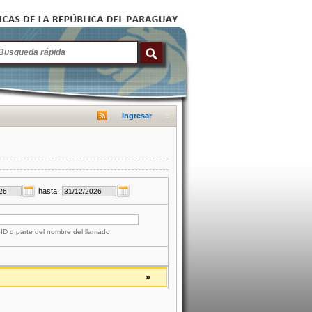
Ingresar
hasta:
 ID o parte del nombre del llamado
»