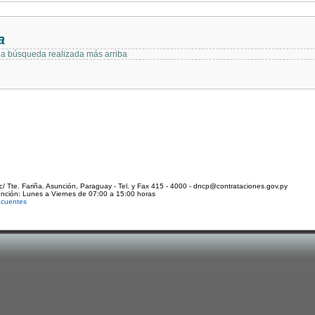
a
 la búsqueda realizada más arriba
c/ Tte. Fariña. Asunción, Paraguay - Tel. y Fax 415 - 4000 - dncp@contrataciones.gov.py
ención: Lunes a Viernes de 07:00 a 15:00 horas
ecuentes