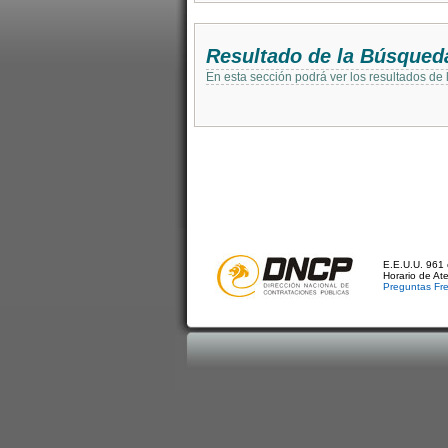
Resultado de la Búsqued
En esta sección podrá ver los resultados de
E.E.U.U. 961 
Horario de At
Preguntas Fr