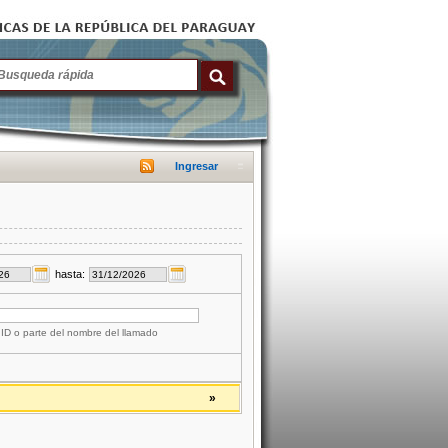
Ingresar
hasta:
 ID o parte del nombre del llamado
»