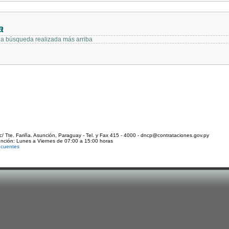
a
 la búsqueda realizada más arriba
c/ Tte. Fariña. Asunción, Paraguay - Tel. y Fax 415 - 4000 - dncp@contrataciones.gov.py
ención: Lunes a Viernes de 07:00 a 15:00 horas
ecuentes