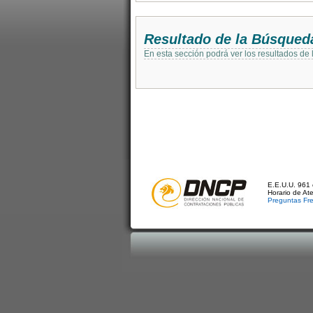
Resultado de la Búsqued
En esta sección podrá ver los resultados de
E.E.U.U. 961 
Horario de At
Preguntas Fr