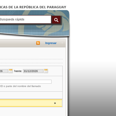
Ingresar
hasta:
 ID o parte del nombre del llamado
»