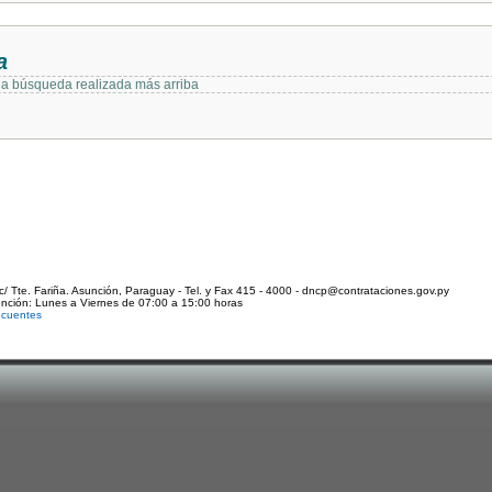
a
 la búsqueda realizada más arriba
c/ Tte. Fariña. Asunción, Paraguay - Tel. y Fax 415 - 4000 - dncp@contrataciones.gov.py
ención: Lunes a Viernes de 07:00 a 15:00 horas
ecuentes