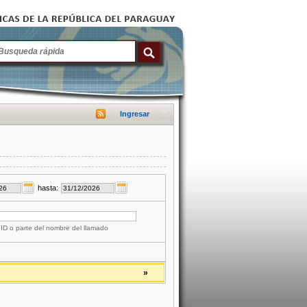
Ingresar
hasta:
 ID o parte del nombre del llamado
»