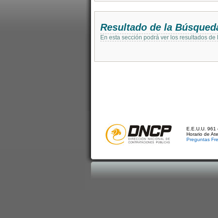
Resultado de la Búsqued
En esta sección podrá ver los resultados de
E.E.U.U. 961 
Horario de At
Preguntas Fr