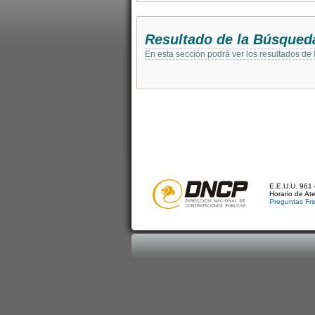
Resultado de la Búsqued
En esta sección podrá ver los resultados de
E.E.U.U. 961 
Horario de At
Preguntas Fr