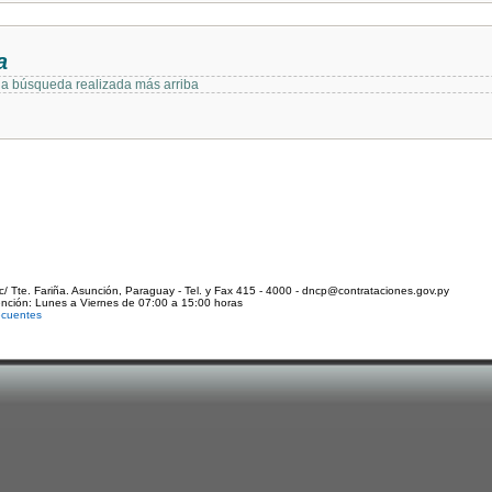
a
 la búsqueda realizada más arriba
c/ Tte. Fariña. Asunción, Paraguay - Tel. y Fax 415 - 4000 - dncp@contrataciones.gov.py
ención: Lunes a Viernes de 07:00 a 15:00 horas
ecuentes