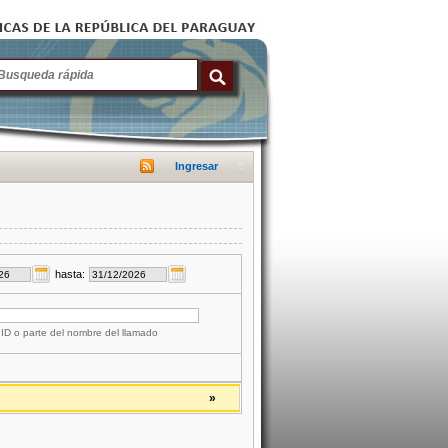
Ingresar
hasta:
 ID o parte del nombre del llamado
»